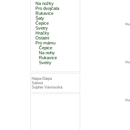
Na nožky
Pro dvojčata
Rukavice
Šaty
Čepice
Ruč
Svetry
Hračky
Ostatní
Pro mámu
Čepice
Na nohy
Rukavice
Svetry
Ruč
Haipa-Daipa
Saloos
Sophie Vávrovská
Ruč