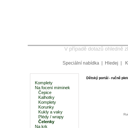
V případě dotazů ohledně zb
Speciální nabídka
|
Hledej
|
K
Dětský portál - ručně plet
Komplety
Na focení miminek
Čepice
Kalhotky
Komplety
Korunky
Kukly a vaky
Ruč
Plédy / wrapy
Čelenky
Na krk