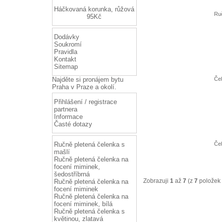
Háčkovaná korunka, růžová
Ruč
95Kč
Dodávky
Soukromí
Pravidla
Kontakt
Sitemap
Najděte si
pronájem bytu
Čel
Praha
v Praze a okolí.
Přihlášení / registrace
partnera
Informace
Časté dotazy
Ručně pletená čelenka s
Čel
mašlí
Ručně pletená čelenka na
focení miminek,
šedostříbrná
Zobrazuji
1
až
7
(z
7
položek 
Ručně pletená čelenka na
focení miminek
Ručně pletená čelenka na
focení miminek, bílá
Ručně pletená čelenka s
květinou, zlatavá