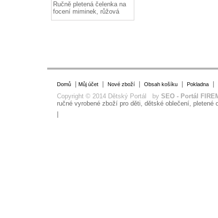
Ručně pletená čelenka na
focení miminek, růžová
|
|
|
|
|
Domů
Můj účet
Nové zboží
Obsah košíku
Pokladna
Copyright © 2014 Dětský Portál by
SEO - Portál FIRE
ručné vyrobené zboží pro děti, dětské oblečení, pletené o
|