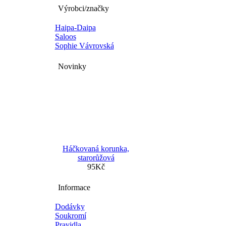
Výrobci/značky
Haipa-Daipa
Saloos
Sophie Vávrovská
Novinky
Háčkovaná korunka,
starorůžová
95Kč
Informace
Dodávky
Soukromí
Pravidla