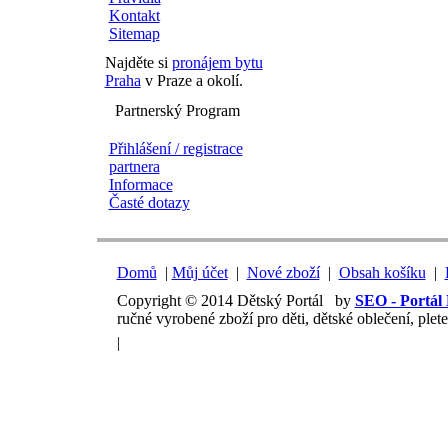
Kontakt
Sitemap
Najděte si
pronájem bytu
Praha
v Praze a okolí.
Partnerský Program
Přihlášení / registrace
partnera
Informace
Časté dotazy
Domů
|
Můj účet
|
Nové zboží
|
Obsah košíku
|
Copyright © 2014 Dětský Portál by
SEO - Portá
ručné vyrobené zboží pro děti, dětské oblečení, plet
|