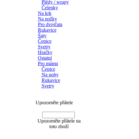
Plédy / wrapy
Čelenky
Na krk
Na nožky
Pro dvojčata
Rukavice
Šaty
Čepice
Svetry
Hračky
Ostatní
Pro mámu
Čepice
Na nohy
Rukavice
Svetry
Upozorněte přátele
Upozorněte přátele na
toto zboží