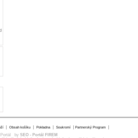
d
|
|
|
|
|
ží
Obsah košíku
Pokladna
Soukromí
Partnerský Program
 Portál by
SEO - Portál FIREM