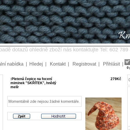
padě dotazů ohledně zboží nás kontaktujte Tel: 602 789
lní nabídka
|
Hledej
|
Kontakt
|
Registrovat
|
Přihlásit
|
0
:Pletená čepice na focení
279Kč
miminek "SKŘÍTEK", hnědý
melír
Momentálně zde nejsou žádné komentáře.