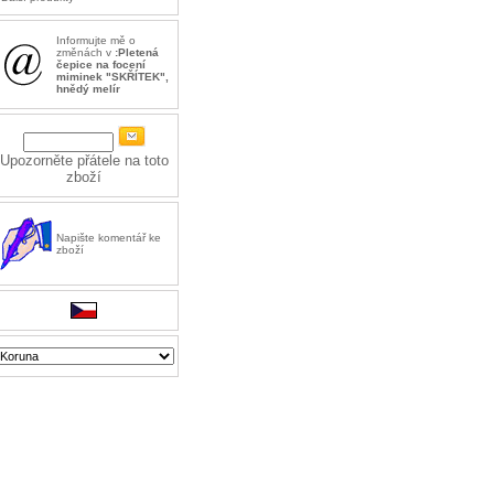
Informujte mě o
změnách v
:Pletená
čepice na focení
miminek "SKŘÍTEK",
hnědý melír
Upozorněte přátele na toto
zboží
Napište komentář ke
zboží