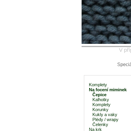
V pří
Speciá
Komplety
Na focení miminek
Čepice
Kalhotky
Komplety
Korunky
Kukly a vaky
Plédy / wrapy
Čelenky
Na krk