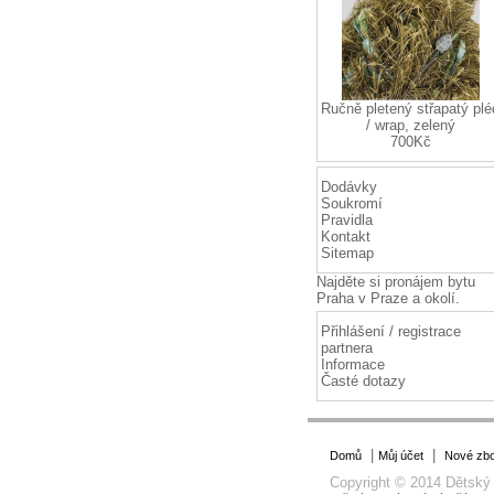
Ručně pletený střapatý plé
/ wrap, zelený
700Kč
Dodávky
Soukromí
Pravidla
Kontakt
Sitemap
Najděte si
pronájem bytu
Praha
v Praze a okolí.
Přihlášení / registrace
partnera
Informace
Časté dotazy
|
|
Domů
Můj účet
Nové zbo
Copyright © 2014 Dětský