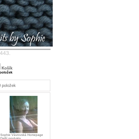
 443.
Košík
 položek
0 položek
-
Sophie Vávrovská Homepage
-
Další produkty