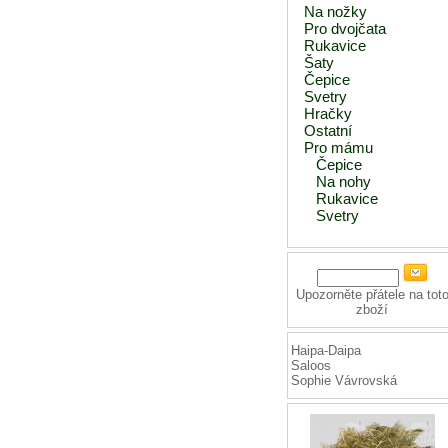
Na nožky
Pro dvojčata
Rukavice
Šaty
Čepice
Svetry
Hračky
Ostatní
Pro mámu
Čepice
Na nohy
Rukavice
Svetry
Upozorněte přátele na tot
zboží
Haipa-Daipa
Saloos
Sophie Vávrovská