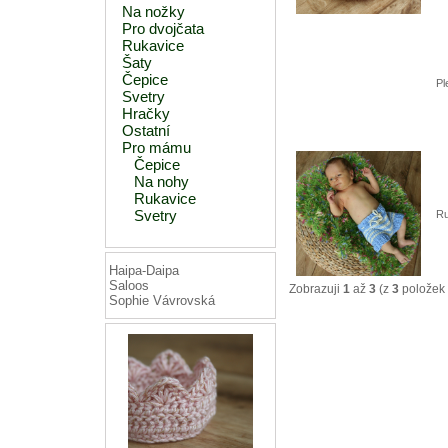
Na nožky
Pro dvojčata
Rukavice
Šaty
Čepice
Pl
Svetry
Hračky
Ostatní
Pro mámu
Čepice
Na nohy
Rukavice
Svetry
Ru
Haipa-Daipa
Saloos
Zobrazuji
1
až
3
(z
3
položek 
Sophie Vávrovská