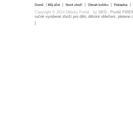
|
|
|
|
|
Domů
Můj účet
Nové zboží
Obsah košíku
Pokladna
Copyright © 2014 Dětský Portál by
SEO - Portál FIRE
ručné vyrobené zboží pro děti, dětské oblečení, pletené o
|