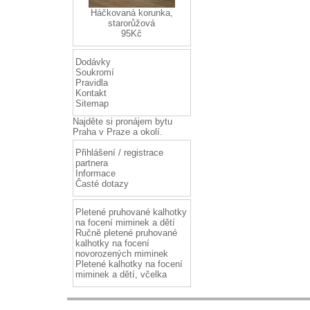
Háčkovaná korunka,
starorůžová
95Kč
Dodávky
Soukromí
Pravidla
Kontakt
Sitemap
Najděte si
pronájem bytu
Praha
v Praze a okolí.
Přihlášení / registrace
partnera
Informace
Časté dotazy
Pletené pruhované kalhotky
na focení miminek a dětí
Ručně pletené pruhované
kalhotky na focení
novorozených miminek
Pletené kalhotky na focení
miminek a dětí, včelka