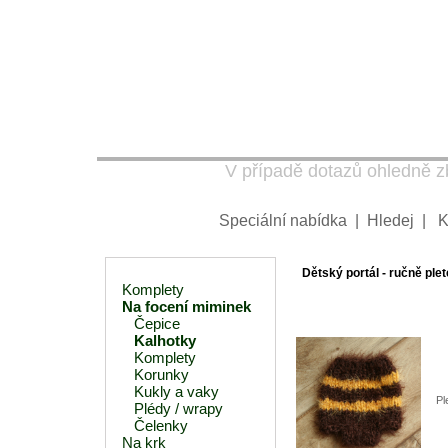
V případě dotazů ohledně zb
Speciální nabídka
|
Hledej
|
K
Dětský portál - ručně plet
Komplety
Na focení miminek
Čepice
Kalhotky
Komplety
Korunky
Kukly a vaky
Pl
Plédy / wrapy
Čelenky
Na krk