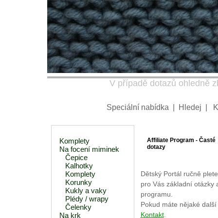
V případě dotazů ohledně zb
Speciální nabídka
|
Hledej
|
K
Komplety
Affiliate Program - Časté
dotazy
Na focení miminek
Čepice
Kalhotky
Komplety
Dětský Portál ručně pleten
Korunky
pro Vás základní otázky
Kukly a vaky
programu.
Plédy / wrapy
Pokud máte nějaké další 
Čelenky
Kontakt
.
Na krk