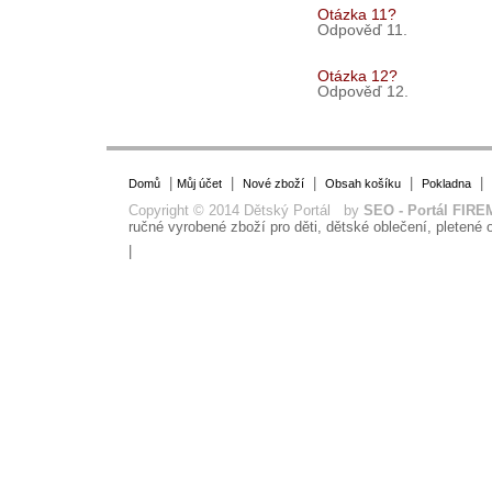
Otázka 11?
Odpověď 11.
Otázka 12?
Odpověď 12.
|
|
|
|
|
Domů
Můj účet
Nové zboží
Obsah košíku
Pokladna
Copyright © 2014 Dětský Portál by
SEO - Portál FIRE
ručné vyrobené zboží pro děti, dětské oblečení, pletené o
|