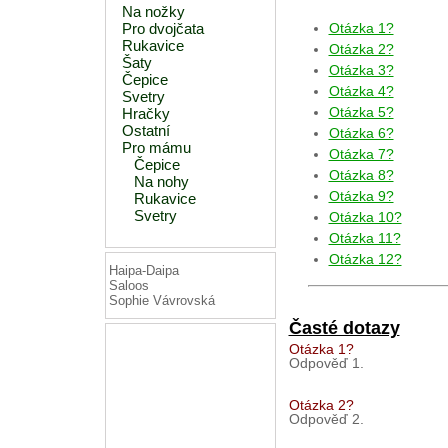
Na nožky
Pro dvojčata
Otázka 1?
Rukavice
Otázka 2?
Šaty
Otázka 3?
Čepice
Otázka 4?
Svetry
Otázka 5?
Hračky
Ostatní
Otázka 6?
Pro mámu
Otázka 7?
Čepice
Otázka 8?
Na nohy
Otázka 9?
Rukavice
Svetry
Otázka 10?
Otázka 11?
Otázka 12?
Haipa-Daipa
Saloos
Sophie Vávrovská
Časté dotazy
Otázka 1?
Odpověď 1.
Otázka 2?
Odpověď 2.