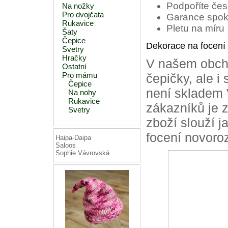
Podpoříte čes
Na nožky
Pro dvojčata
Garance spok
Rukavice
Pletu na míru
Šaty
Čepice
Dekorace na focení
Svetry
Hračky
V našem obch
Ostatní
Pro mámu
čepičky, ale i 
Čepice
není skladem 
Na nohy
Rukavice
zákazníků je z
Svetry
zboží slouží ja
focení novoro
Haipa-Daipa
Saloos
Sophie Vávrovská