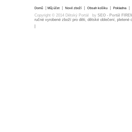
|
|
|
|
|
Domů
Můj účet
Nové zboží
Obsah košíku
Pokladna
Copyright © 2014 Dětský Portál by
SEO - Portál FIRE
ručné vyrobené zboží pro děti, dětské oblečení, pletené o
|