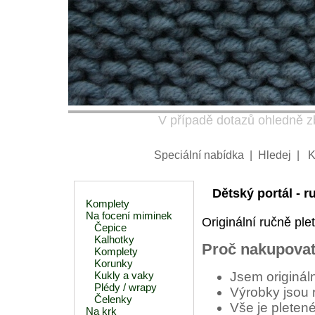
V případě dotazů ohledně zb
Speciální nabídka
|
Hledej
|
K
Dětský portál - r
Komplety
Na focení miminek
Originální ručně ple
Čepice
Kalhotky
Proč nakupovat
Komplety
Korunky
Kukly a vaky
Jsem origináln
Plédy / wrapy
Výrobky jsou 
Čelenky
Vše je pletené
Na krk