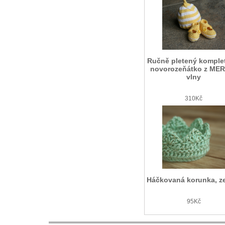
Ručně pletený komple
novorozeňátko z ME
vlny
310Kč
Háčkovaná korunka, z
95Kč