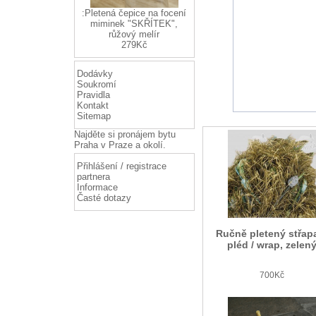
:Pletená čepice na focení
miminek "SKŘÍTEK",
růžový melír
279Kč
Dodávky
Soukromí
Pravidla
Kontakt
Sitemap
Najděte si
pronájem bytu
Praha
v Praze a okolí.
Přihlášení / registrace
partnera
Informace
Časté dotazy
Ručně pletený střap
pléd / wrap, zelen
700Kč