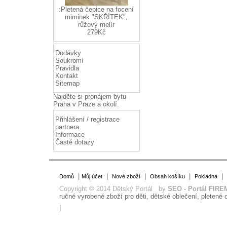
:Pletená čepice na focení
miminek "SKŘÍTEK",
růžový melír
279Kč
Dodávky
Soukromí
Pravidla
Kontakt
Sitemap
Najděte si
pronájem bytu
Praha
v Praze a okolí.
Přihlášení / registrace
partnera
Informace
Časté dotazy
|
|
|
|
|
Domů
Můj účet
Nové zboží
Obsah košíku
Pokladna
Copyright © 2014 Dětský Portál by
SEO - Portál FIRE
ručné vyrobené zboží pro děti, dětské oblečení, pletené o
|