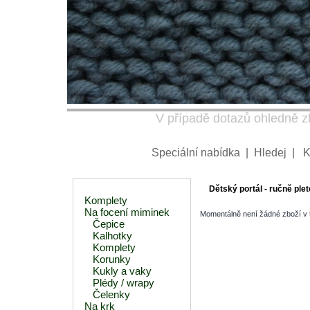
V případě dotazů ohledně zb
Speciální nabídka
|
Hledej
|
K
Dětský portál - ručně plet
Komplety
Na focení miminek
Momentálně není žádné zboží v té
Čepice
Kalhotky
Komplety
Korunky
Kukly a vaky
Plédy / wrapy
Čelenky
Na krk