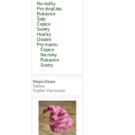
Na nožky
Pro dvojčata
Rukavice
Šaty
Čepice
Svetry
Hračky
Ostatní
Pro mámu
Čepice
Na nohy
Rukavice
Svetry
Haipa-Daipa
Saloos
Sophie Vávrovská