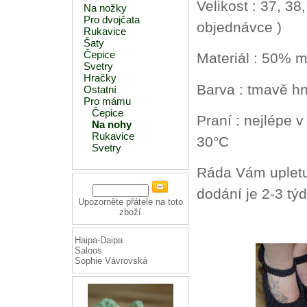
Velikost : 37, 38
Na nožky
Pro dvojčata
objednávce )
Rukavice
Šaty
Čepice
Materiál : 50% m
Svetry
Hračky
Barva : tmavě 
Ostatní
Pro mámu
Čepice
Praní : nejlépe 
Na nohy
Rukavice
30°C
Svetry
Ráda Vám upletu 
dodání je 2-3 tý
Upozorněte přátele na toto
zboží
Haipa-Daipa
Saloos
Sophie Vávrovská