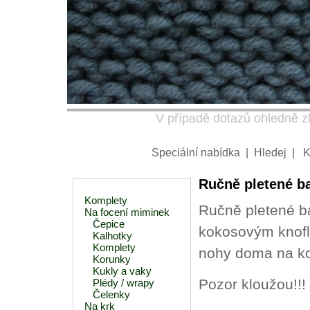
V případě dotazů ohledně zb
Speciální nabídka
|
Hledej
|
K
Ručně pletené ba
Komplety
Ručně pletené ba
Na focení miminek
Čepice
kokosovým knofl
Kalhotky
Komplety
nohy doma na kobe
Korunky
Kukly a vaky
Pozor kloužou!!!
Plédy / wrapy
Čelenky
Na krk