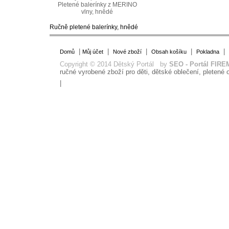
Pletené balerínky z MERINO
vlny, hnědé
Ručně pletené balerínky, hnědé
|
|
|
|
|
Domů
Můj účet
Nové zboží
Obsah košíku
Pokladna
Copyright © 2014 Dětský Portál by
SEO - Portál FIRE
ručné vyrobené zboží pro děti, dětské oblečení, pletené o
|