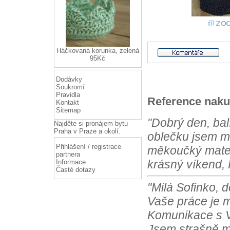
Háčkovaná korunka, zelená
95Kč
Dodávky
Soukromí
Pravidla
Reference naku
Kontakt
Sitemap
"Dobrý den, bal
Najděte si
pronájem bytu
Praha
v Praze a okolí.
oblečku jsem m
Přihlášení / registrace
měkoučký materi
partnera
krásný víkend, 
Informace
Časté dotazy
"Milá Sofinko, 
Vaše práce je m
Komunikace s Vá
Jsem strašně m