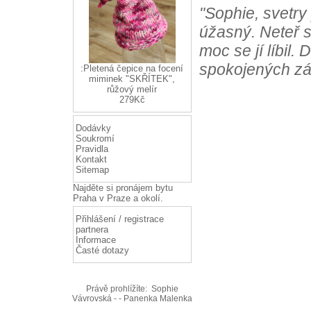
"Sophie, svetry
úžasný. Neteř s
moc se jí líbil.
spokojených zá
:Pletená čepice na focení
miminek "SKŘÍTEK",
růžový melír
279Kč
Dodávky
Soukromí
Pravidla
Kontakt
Sitemap
Najděte si
pronájem bytu
Praha
v Praze a okolí.
Přihlášení / registrace
partnera
Informace
Časté dotazy
Právě prohlížíte:
Sophie
Vávrovská - - Panenka Malenka