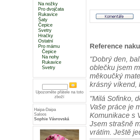
Na nožky
Pro dvojčata
Rukavice
Šaty
Čepice
Svetry
Hračky
Ostatní
Reference naku
Pro mámu
Čepice
Na nohy
"Dobrý den, bal
Rukavice
oblečku jsem m
Svetry
měkoučký materi
krásný víkend, 
Upozorněte přátele na toto
"Milá Sofinko, 
zboží
Vaše práce je m
Haipa-Daipa
Komunikace s Vá
Saloos
Sophie Vávrovská
Jsem strašně m
vrátím. Ještě j