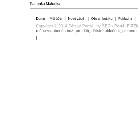
Panenka Malenka
|
|
|
|
|
Domů
Můj účet
Nové zboží
Obsah košíku
Pokladna
Copyright © 2014 Dětský Portál by
SEO - Portál FIRE
ručné vyrobené zboží pro děti, dětské oblečení, pletené o
|