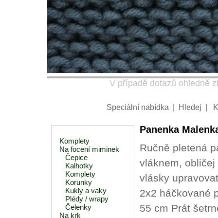
V případě dotazů ohledně zb
Speciální nabídka
|
Hledej
|
K
Panenka Malenk
Komplety
Ručně pletená 
Na focení miminek
Čepice
vláknem, obličej 
Kalhotky
Komplety
vlásky upravovat
Korunky
Kukly a vaky
2x2 háčkované p
Plédy / wrapy
55 cm Prát šetrn
Čelenky
Na krk