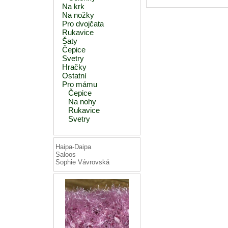
Na krk
Na nožky
Pro dvojčata
Rukavice
Šaty
Čepice
Svetry
Hračky
Ostatní
Pro mámu
Čepice
Na nohy
Rukavice
Svetry
Haipa-Daipa
Saloos
Sophie Vávrovská