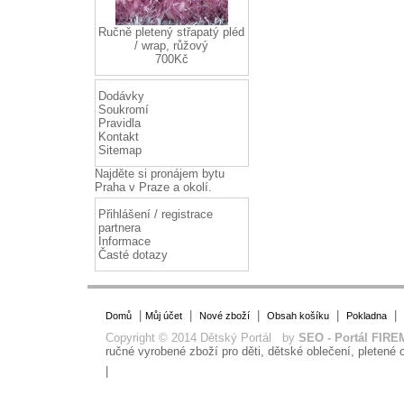
Ručně pletený střapatý pléd
/ wrap, růžový
700Kč
Dodávky
Soukromí
Pravidla
Kontakt
Sitemap
Najděte si
pronájem bytu
Praha
v Praze a okolí.
Přihlášení / registrace
partnera
Informace
Časté dotazy
|
|
|
|
|
Domů
Můj účet
Nové zboží
Obsah košíku
Pokladna
Copyright © 2014 Dětský Portál by
SEO - Portál FIRE
ručné vyrobené zboží pro děti, dětské oblečení, pletené o
|