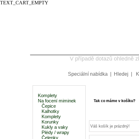
TEXT_CART_EMPTY
V případě dotazů ohledně zb
Speciální nabídka
|
Hledej
|
K
Komplety
Na focení miminek
Tak co máme v košíku?
Čepice
Kalhotky
Komplety
Korunky
Váš košík je prázdný!
Kukly a vaky
Plédy / wrapy
Čelenky