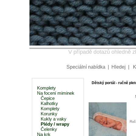
V případě dotazů ohledně zb
Speciální nabídka
|
Hledej
|
K
Dětský portál - ručně plet
Komplety
Na focení miminek
Čepice
Kalhotky
Komplety
Korunky
Kukly a vaky
Ručn
Plédy / wrapy
Čelenky
Na krk