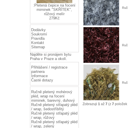
:Pletená čepice na focení
Ručn
miminek "SKŘÍTEK",
růžový melír
279Kč
Dodávky
Soukromí
Pravidla
Kontakt
Ručn
Sitemap
Najděte si
pronájem bytu
Praha
v Praze a okolí.
Přihlášení / registrace
partnera
Informace
Časté dotazy
Ručn
Ručně pletený mohérový
pléd, wrap na focení
miminek, barevný, duhový
Zobrazuji
1
až
7
(z
7
položek 
Ručně pletený střapatý pléd
/ wrap, šedostříbřitý
Ručně pletený střapatý pléd
/ wrap, růžový
Ručně pletený střapatý pléd
/ wrap, zelený