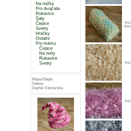
Na nožky
Pro dvojčata
Rukavice
Šaty
Čepice
Ručn
duho
Svetry
Hračky
Ostatní
Pro mámu
Čepice
Na nohy
Rukavice
Svetry
Ručn
Haipa-Daipa
Saloos
Sophie Vávrovská
Ručn