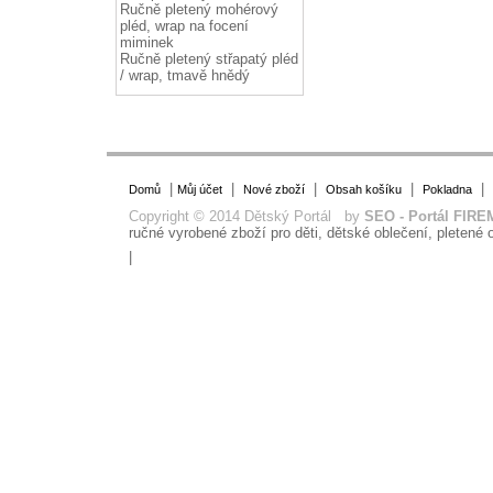
Ručně pletený mohérový
pléd, wrap na focení
miminek
Ručně pletený střapatý pléd
/ wrap, tmavě hnědý
|
|
|
|
|
Domů
Můj účet
Nové zboží
Obsah košíku
Pokladna
Copyright © 2014 Dětský Portál by
SEO - Portál FIRE
ručné vyrobené zboží pro děti, dětské oblečení, pletené o
|