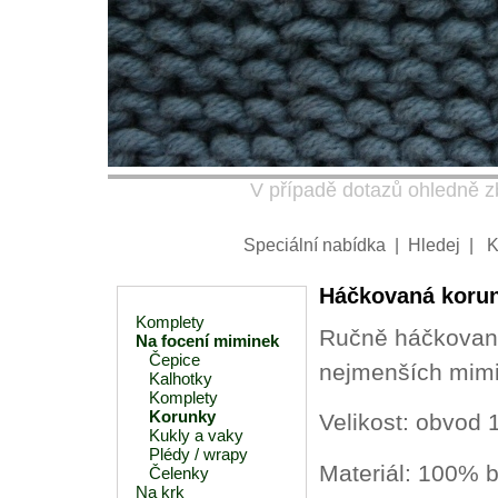
V případě dotazů ohledně zb
Speciální nabídka
|
Hledej
|
K
Háčkovaná korun
Komplety
Ručně háčkovaná
Na focení miminek
Čepice
nejmenších mimi
Kalhotky
Komplety
Korunky
Velikost: obvod 
Kukly a vaky
Plédy / wrapy
Materiál: 100% 
Čelenky
Na krk