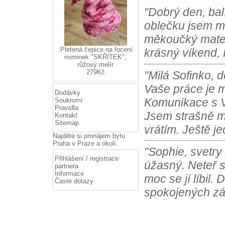
"Dobrý den, bal
oblečku jsem m
měkoučký materi
:Pletená čepice na focení
krásný víkend, 
miminek "SKŘÍTEK",
růžový melír
279Kč
"Milá Sofinko, 
Vaše práce je m
Dodávky
Komunikace s Vá
Soukromí
Pravidla
Jsem strašně m
Kontakt
Sitemap
vrátím. Ještě j
Najděte si
pronájem bytu
Praha
v Praze a okolí.
"Sophie, svetry
Přihlášení / registrace
úžasný. Neteř s
partnera
Informace
moc se jí líbil.
Časté dotazy
spokojených zá