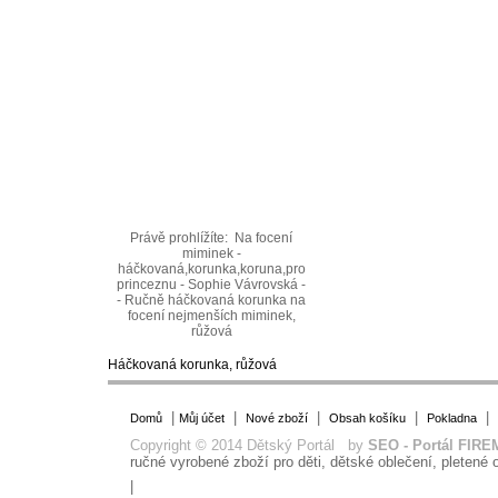
Právě prohlížíte:
Na focení
miminek -
háčkovaná,korunka,koruna,pro
princeznu - Sophie Vávrovská -
- Ručně háčkovaná korunka na
focení nejmenších miminek,
růžová
Háčkovaná korunka, růžová
|
|
|
|
|
Domů
Můj účet
Nové zboží
Obsah košíku
Pokladna
Copyright © 2014 Dětský Portál by
SEO - Portál FIRE
ručné vyrobené zboží pro děti, dětské oblečení, pletené o
|