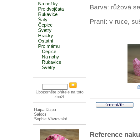
Na nožky
Barva: růžová se
Pro dvojčata
Rukavice
Šaty
Praní: v ruce, suš
Čepice
Svetry
Hračky
Ostatní
Pro mámu
Čepice
Na nohy
Rukavice
Svetry
Upozorněte přátele na toto
zboží
Haipa-Daipa
Saloos
Sophie Vávrovská
Reference naku