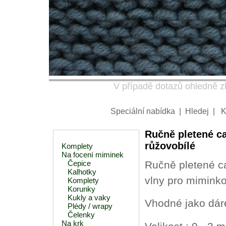
V případě dotazů ohledně zb
Speciální nabídka
|
Hledej
|
K
Ručně pletené c
růžovobílé
Komplety
Na focení miminek
Čepice
Ručně pletené c
Kalhotky
vlny pro miminko
Komplety
Korunky
Kukly a vaky
Vhodné jako dár
Plédy / wrapy
Čelenky
Na krk