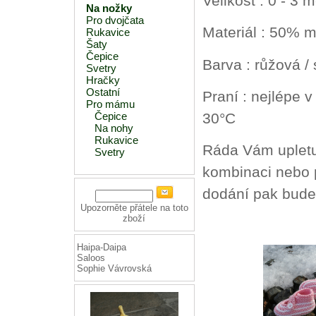
Velikost : 0 - 3 
Na nožky
Pro dvojčata
Materiál : 50% m
Rukavice
Šaty
Čepice
Barva : růžová / 
Svetry
Hračky
Ostatní
Praní : nejlépe 
Pro mámu
30°C
Čepice
Na nohy
Rukavice
Ráda Vám upletu 
Svetry
kombinaci nebo p
dodání pak bude
Upozorněte přátele na toto
zboží
Haipa-Daipa
Saloos
Sophie Vávrovská