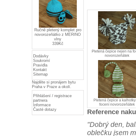
Ručně pletený komplet pro
novorozeňátko z MERINO
vlny
339Kč
Pletená čepice nejen na fo
novorozeňátek
Dodávky
Soukromí
Pravidla
Kontakt
Sitemap
Najděte si
pronájem bytu
Praha
v Praze a okolí.
Přihlášení / registrace
partnera
Pletená čepice a kalhotky
focení novorozeňátek
Informace
Časté dotazy
Reference naku
"Dobrý den, bal
oblečku jsem m