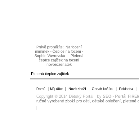
Právě prohlížíte:
Na focení
miminek - Čepice na focení -
Sophie Vávrovská - - Pletená
čepice zajíček na focení
novorozeňátek
.Pletená čepice zajíček
|
|
|
|
|
Domů
Můj účet
Nové zboží
Obsah košíku
Pokladna
Copyright © 2014 Dětský Portál by
SEO - Portál FIRE
ručné vyrobené zboží pro děti, dětské oblečení, pletené o
|