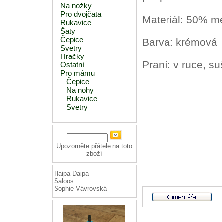
Na nožky
Pro dvojčata
Materiál: 50% m
Rukavice
Šaty
Čepice
Barva: krémová
Svetry
Hračky
Praní: v ruce, suš
Ostatní
Pro mámu
Čepice
Na nohy
Rukavice
Svetry
Upozorněte přátele na toto
zboží
Haipa-Daipa
Saloos
Sophie Vávrovská