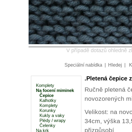
V případě dotazů ohledně zb
Speciální nabídka
|
Hledej
|
K
.Pletená čepice z
Komplety
Ručně pletená če
Na focení miminek
Čepice
novozorených mi
Kalhotky
Komplety
Korunky
Velikost: na nov
Kukly a vaky
34cm, výška 13,
Plédy / wrapy
Čelenky
přizpůsobí
Na krk