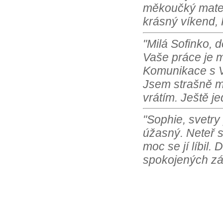
měkoučký materi
krásný víkend, 
"Milá Sofinko, 
Vaše práce je m
Komunikace s Vá
Jsem strašně m
vrátím. Ještě j
"Sophie, svetry
úžasný. Neteř s
moc se jí líbil.
spokojených zá