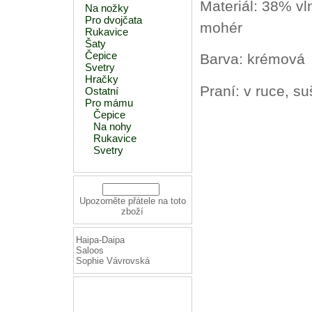
Materiál: 38% vl
Na nožky
Pro dvojčata
mohér
Rukavice
Šaty
Čepice
Barva: krémová
Svetry
Hračky
Praní: v ruce, suš
Ostatní
Pro mámu
Čepice
Na nohy
Rukavice
Svetry
Upozorněte přátele na toto
zboží
Haipa-Daipa
Saloos
Sophie Vávrovská