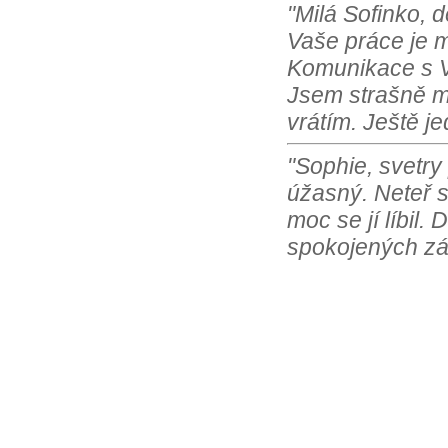
"Milá Sofinko, 
Vaše práce je m
Komunikace s Vá
Jsem strašně m
vrátím. Ještě j
"Sophie, svetry
úžasný. Neteř s
moc se jí líbil.
spokojených zá