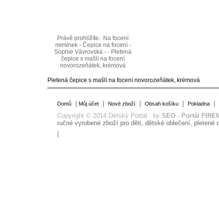
Právě prohlížíte:
Na focení
miminek - Čepice na focení -
Sophie Vávrovská - - Pletená
čepice s mašlí na focení
novorozeňátek, krémová
Pletená čepice s mašlí na focení novorozeňátek, krémová
|
|
|
|
|
Domů
Můj účet
Nové zboží
Obsah košíku
Pokladna
Copyright © 2014 Dětský Portál by
SEO - Portál FIRE
ručné vyrobené zboží pro děti, dětské oblečení, pletené o
|