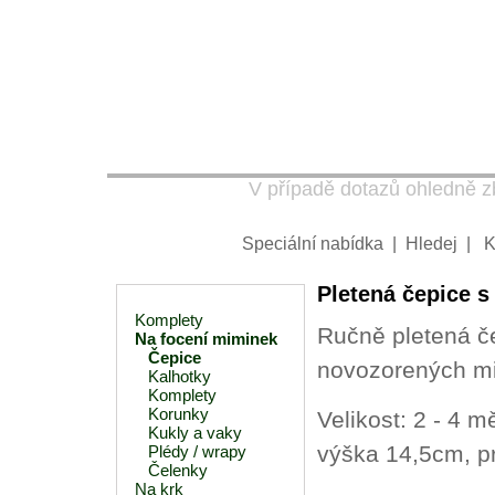
V případě dotazů ohledně zb
Speciální nabídka
|
Hledej
|
K
Pletená čepice s
Komplety
Ručně pletená če
Na focení miminek
Čepice
novozorených mi
Kalhotky
Komplety
Korunky
Velikost: 2 - 4 
Kukly a vaky
výška 14,5cm, p
Plédy / wrapy
Čelenky
Na krk