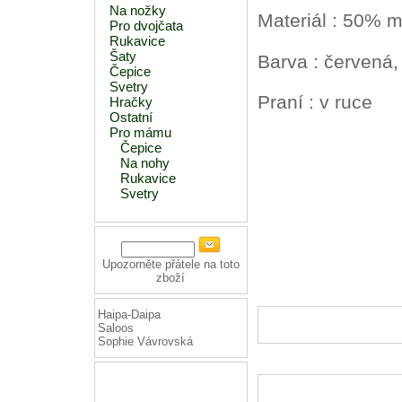
Na nožky
Materiál : 50% m
Pro dvojčata
Rukavice
Šaty
Barva : červená,
Čepice
Svetry
Praní : v ruce
Hračky
Ostatní
Pro mámu
Čepice
Na nohy
Rukavice
Svetry
Upozorněte přátele na toto
zboží
Haipa-Daipa
Saloos
Sophie Vávrovská