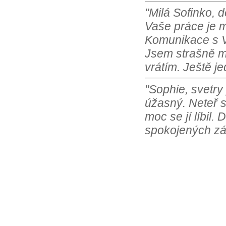
"Milá Sofinko, 
Vaše práce je m
Komunikace s Vá
Jsem strašně m
vrátím. Ještě j
"Sophie, svetry
úžasný. Neteř s
moc se jí líbil.
spokojených zá