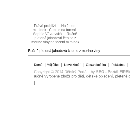
Právě prohlížíte:
Na focení
miminek - Čepice na focení -
Sophie Vávrovská - - Ručně
pletená jahodová čepice z
merino vlny na focení miminek
Ručně pletená jahodová čepice z merino vlny
|
|
|
|
|
Domů
Můj účet
Nové zboží
Obsah košíku
Pokladna
Copyright © 2014 Dětský Portál by
SEO - Portál FIRE
ručné vyrobené zboží pro děti, dětské oblečení, pletené o
|