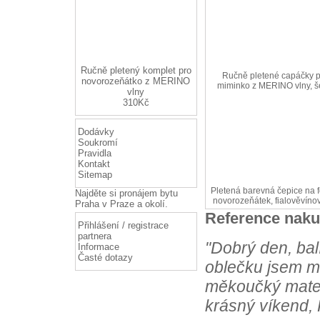
Ručně pletený komplet pro
Ručně pletené capáčky 
novorozeňátko z MERINO
miminko z MERINO vlny, 
vlny
310Kč
Dodávky
Soukromí
Pravidla
Kontakt
Sitemap
Pletená barevná čepice na 
Najděte si
pronájem bytu
novorozeňátek, fialověvíno
Praha
v Praze a okolí.
Reference naku
Přihlášení / registrace
partnera
"Dobrý den, bal
Informace
Časté dotazy
oblečku jsem m
měkoučký materi
krásný víkend, 