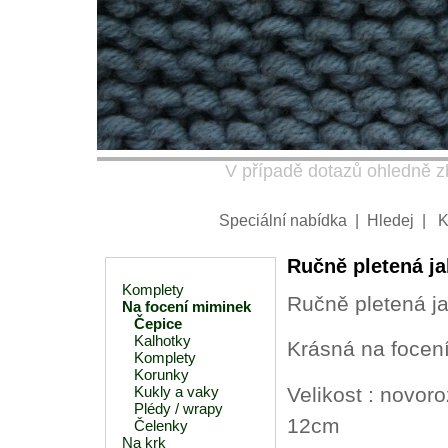
V případě dotazů ohledně zb
Speciální nabídka
|
Hledej
|
K
Ručně pletená ja
Komplety
Ručně pletená j
Na focení miminek
Čepice
Kalhotky
Krásná na focen
Komplety
Korunky
Velikost : novor
Kukly a vaky
Plédy / wrapy
12cm
Čelenky
Na krk