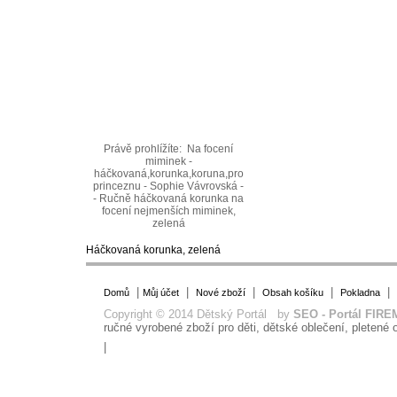
Právě prohlížíte:
Na focení
miminek -
háčkovaná,korunka,koruna,pro
princeznu - Sophie Vávrovská -
- Ručně háčkovaná korunka na
focení nejmenších miminek,
zelená
Háčkovaná korunka, zelená
|
|
|
|
|
Domů
Můj účet
Nové zboží
Obsah košíku
Pokladna
Copyright © 2014 Dětský Portál by
SEO - Portál FIRE
ručné vyrobené zboží pro děti, dětské oblečení, pletené o
|