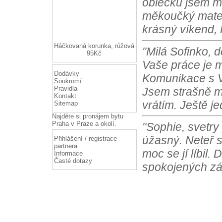
"Dobrý den, bal
oblečku jsem m
měkoučký materi
krásný víkend, 
Háčkovaná korunka, růžová
95Kč
"Milá Sofinko, 
Dodávky
Vaše práce je m
Soukromí
Pravidla
Komunikace s Vá
Kontakt
Jsem strašně m
Sitemap
vrátím. Ještě j
Najděte si
pronájem bytu
Praha
v Praze a okolí.
"Sophie, svetry
Přihlášení / registrace
partnera
úžasný. Neteř s
Informace
Časté dotazy
moc se jí líbil.
spokojených zá