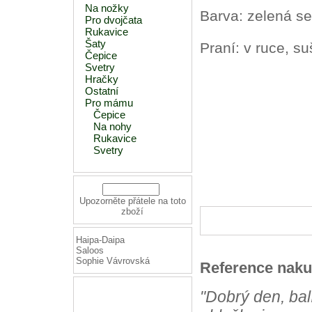
Na nožky
Barva: zelená se
Pro dvojčata
Rukavice
Šaty
Praní: v ruce, suš
Čepice
Svetry
Hračky
Ostatní
Pro mámu
Čepice
Na nohy
Rukavice
Svetry
Upozorněte přátele na toto
zboží
Haipa-Daipa
Saloos
Sophie Vávrovská
Reference naku