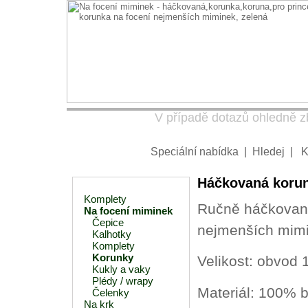
V případě dotazů ohledně zb
Speciální nabídka
|
Hledej
|
K
Háčkovaná korun
Komplety
Ručně háčkovaná
Na focení miminek
Čepice
nejmenších mimi
Kalhotky
Komplety
Korunky
Velikost: obvod 
Kukly a vaky
Plédy / wrapy
Materiál: 100% 
Čelenky
Na krk