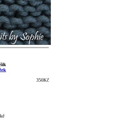
šík
žek
350Kč
aké