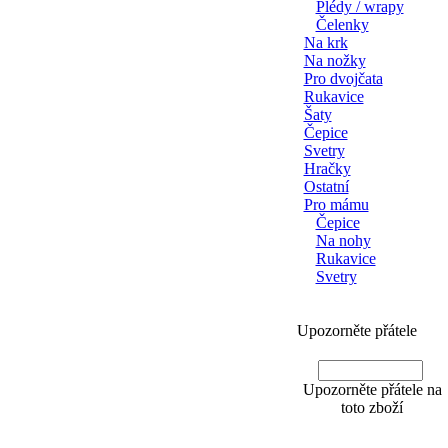
Plédy / wrapy
Čelenky
Na krk
Na nožky
Pro dvojčata
Rukavice
Šaty
Čepice
Svetry
Hračky
Ostatní
Pro mámu
Čepice
Na nohy
Rukavice
Svetry
Upozorněte přátele
Upozorněte přátele na
toto zboží