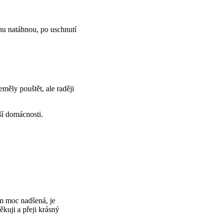
hu natáhnou, po uschnutí
eměly pouštět, ale raději
í domácnosti.
em moc nadšená, je
kuji a přeji krásný