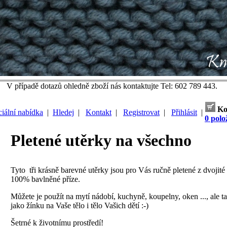
V případě dotazů ohledně zboží nás kontaktujte Tel: 602 789 443.
Ko
iální nabídka
|
Hledej
|
Kontakt
|
Registrovat
|
Přihlásit
|
0 polo
Pletené utěrky na všechno
Tyto tři krásně barevné utěrky jsou pro Vás ručně pletené z dvojité
100% bavlněné příze.
Můžete je použít na mytí nádobí, kuchyně, koupelny, oken ..., ale t
jako žínku na Vaše tělo i tělo Vašich dětí :-)
Šetrné k životnímu prostředí!