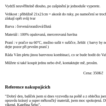
Vydrží neuvěřitelně dlouho, po zašpinění je jednoduše vyperete.
Velikost : přibližně 21x21cm = akorát do ruky, po namočení se troc
získají opět svůj tvar
Barva : červená/oranžová/žlutá
Materiál : 100% opalovaná, mercerovaná bavlna
Praní : v pračce na 60°C, možno sušit v sušičce, žehlit ( barvy by n
dejte pozor při prvním praní )
Ráda Vám pletu jinou barevnou kombinaci, co se bude hodit do Vaš
Můžete si také koupit jednu nebo dvě, kontaktujte mě, prosím.
Cena: 350Kč
Reference nakupujících
"Dobrý den, balíček jsem si dnes vyzvedla na poště a z oblečku js
opravdu krásný a super měkoučký materiál, jsem moc spokojená. Dě
víkend, Kateřina Šebo".