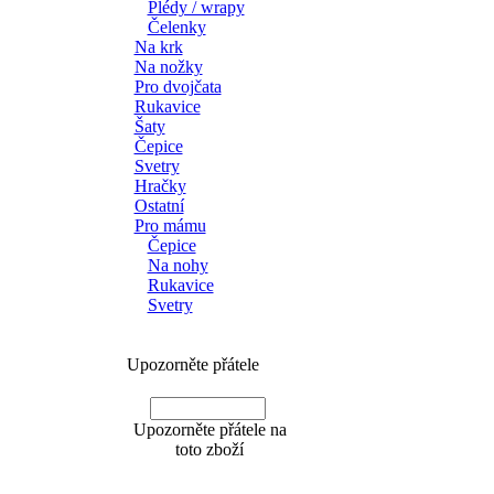
Plédy / wrapy
Čelenky
Na krk
Na nožky
Pro dvojčata
Rukavice
Šaty
Čepice
Svetry
Hračky
Ostatní
Pro mámu
Čepice
Na nohy
Rukavice
Svetry
Upozorněte přátele
Upozorněte přátele na
toto zboží