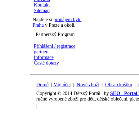
Kontakt
Sitemap
Najděte si
pronájem bytu
Praha
v Praze a okolí.
Partnerský Program
Přihlášení / registrace
partnera
Informace
Časté dotazy
Domů
|
Můj účet
|
Nové zboží
|
Obsah košíku
|
Copyright © 2014 Dětský Portál by
SEO - Portá
ručné vyrobené zboží pro děti, dětské oblečení, plet
|