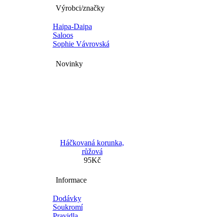
Výrobci/značky
Haipa-Daipa
Saloos
Sophie Vávrovská
Novinky
Háčkovaná korunka,
růžová
95Kč
Informace
Dodávky
Soukromí
Pravidla