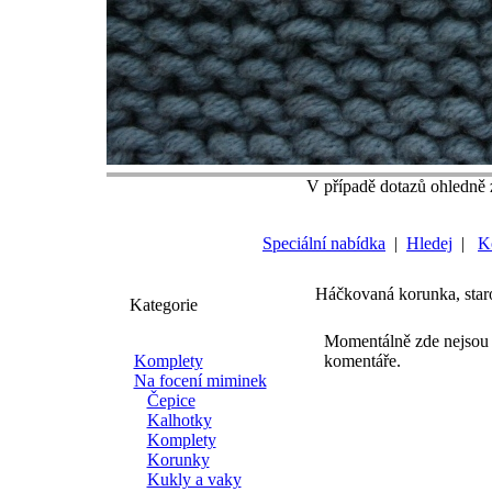
V případě dotazů ohledně z
Speciální nabídka
|
Hledej
|
K
Háčkovaná korunka, star
Kategorie
Momentálně zde nejsou
Komplety
komentáře.
Na focení miminek
Čepice
Kalhotky
Komplety
Korunky
Kukly a vaky