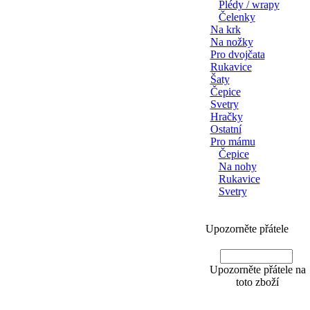
Plédy / wrapy
Čelenky
Na krk
Na nožky
Pro dvojčata
Rukavice
Šaty
Čepice
Svetry
Hračky
Ostatní
Pro mámu
Čepice
Na nohy
Rukavice
Svetry
Upozorněte přátele
Upozorněte přátele na
toto zboží