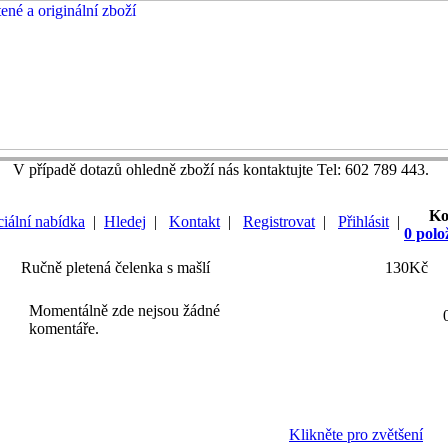
V případě dotazů ohledně zboží nás kontaktujte Tel: 602 789 443.
Ko
iální nabídka
|
Hledej
|
Kontakt
|
Registrovat
|
Přihlásit
|
0 polo
Ručně pletená čelenka s mašlí
130Kč
Momentálně zde nejsou žádné
komentáře.
Klikněte pro zvětšení