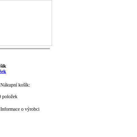
šík
žek
Nákupní košík:
0 položek
Informace o výrobci