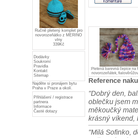
Ručně pletený komplet pro
novorozeňátko z MERINO
vlny
339Kč
Dodávky
Soukromí
Pravidla
:Pletená barevná čepice na 
Kontakt
novorozeňátek, fialověrůž
Sitemap
Reference naku
Najděte si
pronájem bytu
Praha
v Praze a okolí.
"Dobrý den, bal
Přihlášení / registrace
oblečku jsem m
partnera
Informace
měkoučký materi
Časté dotazy
krásný víkend, 
"Milá Sofinko, 