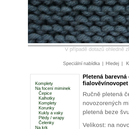
V případě dotazů ohledně zb
Speciální nabídka
|
Hledej
|
K
Pletená barevná 
fialověvínovopet
Komplety
Na focení miminek
Čepice
Ručně pletená č
Kalhotky
novozorených mi
Komplety
Korunky
pletená beze švu
Kukly a vaky
Plédy / wrapy
Čelenky
Velikost: na nov
Na krk