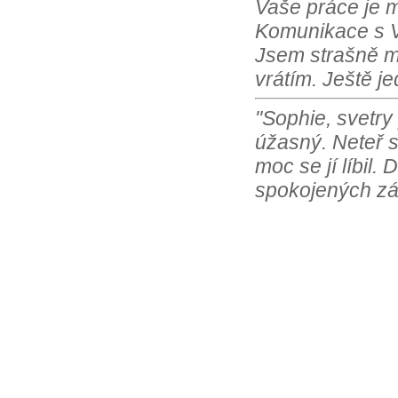
Vaše práce je m
Komunikace s Vá
Jsem strašně m
vrátím. Ještě j
"Sophie, svetry
úžasný. Neteř s
moc se jí líbil.
spokojených zá