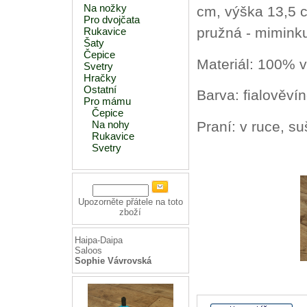
Na nožky
cm, výška 13,5 
Pro dvojčata
pružná - miminku
Rukavice
Šaty
Čepice
Materiál: 100% 
Svetry
Hračky
Ostatní
Barva: fialověví
Pro mámu
Čepice
Praní: v ruce, suš
Na nohy
Rukavice
Svetry
Upozorněte přátele na toto
zboží
Haipa-Daipa
Saloos
Sophie Vávrovská