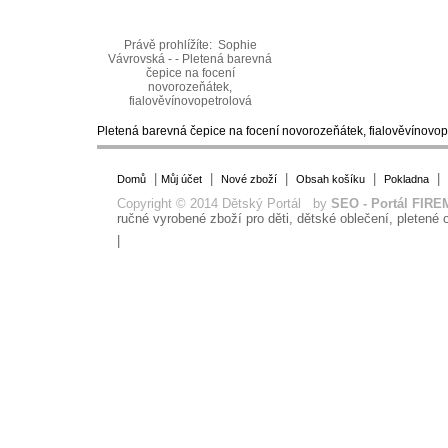
Právě prohlížíte:
Sophie
Vávrovská - - Pletená barevná
čepice na focení
novorozeňátek,
fialověvínovopetrolová
Pletená barevná čepice na focení novorozeňátek, fialověvínovop
|
|
|
|
|
Domů
Můj účet
Nové zboží
Obsah košíku
Pokladna
Copyright © 2014 Dětský Portál by
SEO - Portál FIRE
ručné vyrobené zboží pro děti, dětské oblečení, pletené o
|