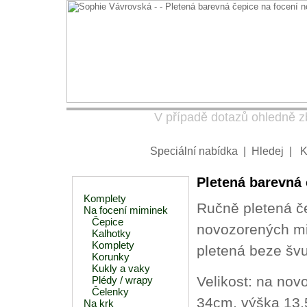
V případě dotazů ohledně zb
Speciální nabídka
|
Hledej
|
K
Pletená barevná 
Komplety
Ručně pletená č
Na focení miminek
Čepice
novozorených mi
Kalhotky
Komplety
pletená beze švu
Korunky
Kukly a vaky
Velikost: na nov
Plédy / wrapy
Čelenky
34cm, výška 13,
Na krk