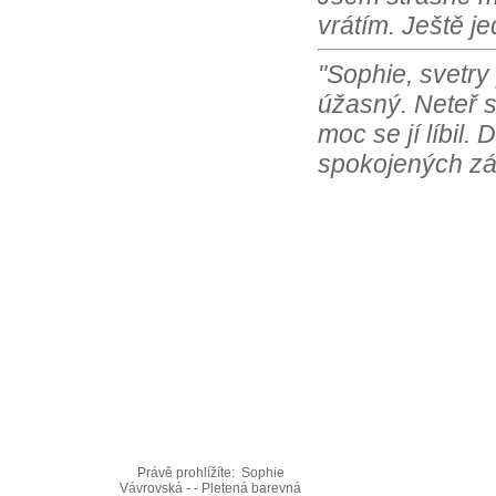
vrátím. Ještě j
"Sophie, svetry
úžasný. Neteř s
moc se jí líbil.
spokojených zá
Právě prohlížíte:
Sophie
Vávrovská - - Pletená barevná