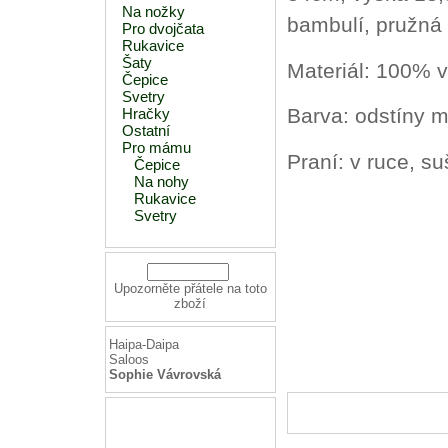
Na nožky
bambulí, pružná 
Pro dvojčata
Rukavice
Šaty
Materiál: 100% 
Čepice
Svetry
Barva: odstíny 
Hračky
Ostatní
Pro mámu
Praní: v ruce, suš
Čepice
Na nohy
Rukavice
Svetry
Upozorněte přátele na toto
zboží
Haipa-Daipa
Saloos
Sophie Vávrovská