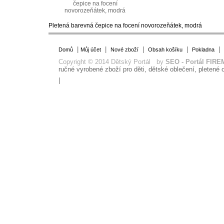
čepice na focení
novorozeňátek, modrá
Pletená barevná čepice na focení novorozeňátek, modrá
|
|
|
|
|
Domů
Můj účet
Nové zboží
Obsah košíku
Pokladna
Copyright © 2014 Dětský Portál by
SEO - Portál FIRE
ručné vyrobené zboží pro děti, dětské oblečení, pletené o
|