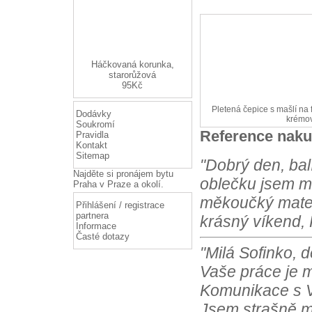
Háčkovaná korunka,
starorůžová
95Kč
Pletená čepice s mašlí na
Dodávky
krémo
Soukromí
Reference naku
Pravidla
Kontakt
Sitemap
"Dobrý den, bal
Najděte si
pronájem bytu
oblečku jsem m
Praha
v Praze a okolí.
měkoučký materi
Přihlášení / registrace
partnera
krásný víkend, 
Informace
Časté dotazy
"Milá Sofinko, 
Vaše práce je m
Komunikace s Vá
Jsem strašně m