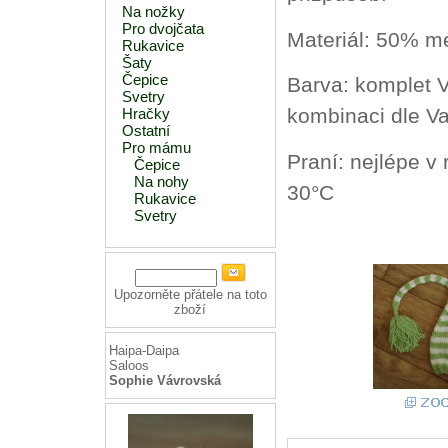
Na nožky
Pro dvojčata
Materiál: 50% me
Rukavice
Šaty
Čepice
Barva: komplet 
Svetry
kombinaci dle V
Hračky
Ostatní
Pro mámu
Praní: nejlépe v
Čepice
Na nohy
30°C
Rukavice
Svetry
Upozorněte přátele na toto
zboží
Haipa-Daipa
Saloos
Sophie Vávrovská