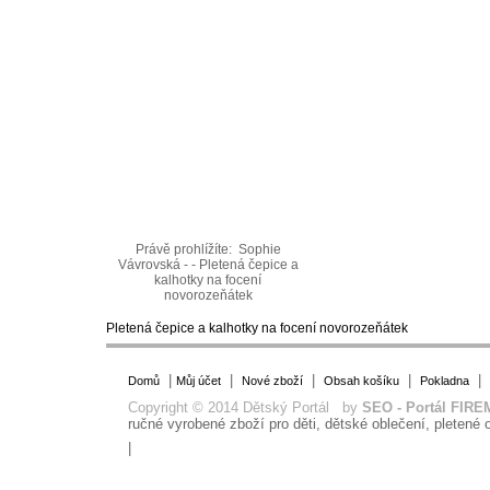
Právě prohlížíte:
Sophie
Vávrovská - - Pletená čepice a
kalhotky na focení
novorozeňátek
Pletená čepice a kalhotky na focení novorozeňátek
|
|
|
|
|
Domů
Můj účet
Nové zboží
Obsah košíku
Pokladna
Copyright © 2014 Dětský Portál by
SEO - Portál FIRE
ručné vyrobené zboží pro děti, dětské oblečení, pletené o
|