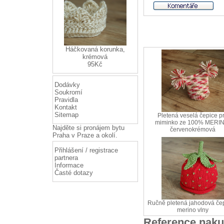
Háčkovaná korunka,
krémová
95Kč
Dodávky
Soukromí
Pravidla
Kontakt
Sitemap
Pletená veselá čepice p
miminko ze 100% MERIN
Najděte si
pronájem bytu
červenokrémová
Praha
v Praze a okolí.
Přihlášení / registrace
partnera
Informace
Časté dotazy
Ručně pletená jahodová čep
merino vlny
Reference naku