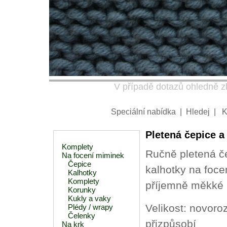
V případě dotazů ohledně zb
Speciální nabídka
|
Hledej
|
K
Pletená čepice a
Komplety
Ručně pletená č
Na focení miminek
Čepice
kalhotky na foc
Kalhotky
Komplety
příjemně měkké 
Korunky
Kukly a vaky
Velikost: novoro
Plédy / wrapy
Čelenky
přizpůsobí
Na krk