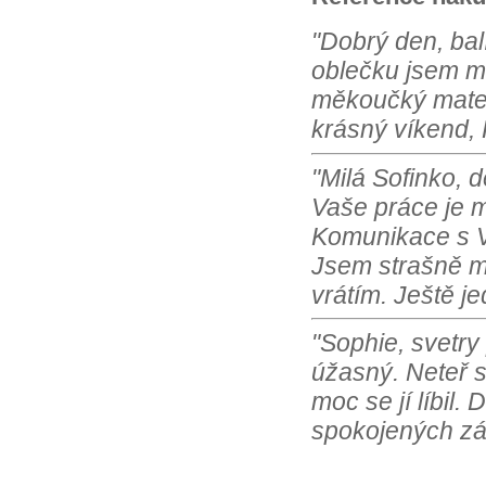
"Dobrý den, bal
oblečku jsem m
měkoučký materi
krásný víkend, 
"Milá Sofinko, 
Vaše práce je m
Komunikace s Vá
Jsem strašně m
vrátím. Ještě j
"Sophie, svetry
úžasný. Neteř s
moc se jí líbil.
spokojených zá