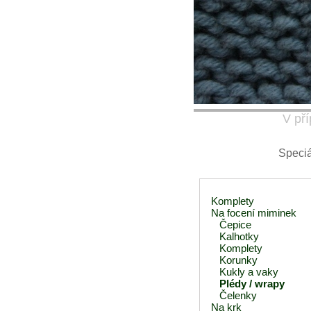
V pří
Speciá
Komplety
Na focení miminek
Čepice
Kalhotky
Komplety
Korunky
Kukly a vaky
Plédy / wrapy
Čelenky
Na krk