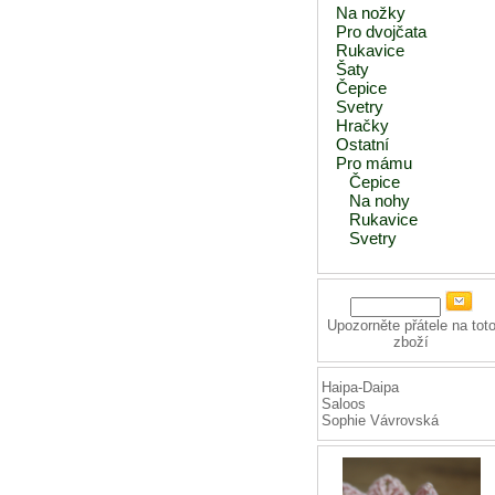
Na nožky
Pro dvojčata
Rukavice
Šaty
Čepice
Svetry
Hračky
Ostatní
Pro mámu
Čepice
Na nohy
Rukavice
Svetry
Upozorněte přátele na tot
zboží
Haipa-Daipa
Saloos
Sophie Vávrovská