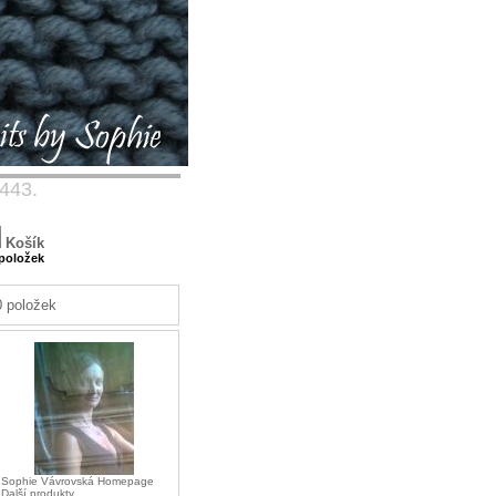
 443.
Košík
 položek
0 položek
-
Sophie Vávrovská Homepage
-
Další produkty