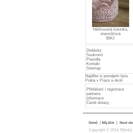
Háčkovaná korunka,
starorůžová
95Kč
Dodávky
Soukromí
Pravidla
Kontakt
Sitemap
Najděte si
pronájem bytu
Praha
v Praze a okolí.
Přihlášení / registrace
partnera
Informace
Časté dotazy
|
|
Domů
Můj účet
Nové zbo
Copyright © 2014 Dětský