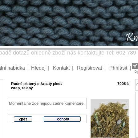
padě dotazů ohledně zboží nás kontaktujte Tel: 602 789
lní nabídka
|
Hledej
|
Kontakt
|
Registrovat
|
Přihlásit
|
0
Ručně pletený střapatý pléd /
700Kč
wrap, zelený
Momentálně zde nejsou žádné komentáře.