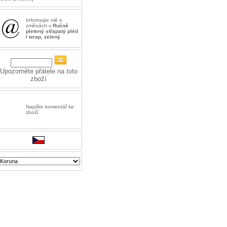
Informujte mě o
změnách v
Ručně
pletený střapatý pléd
/ wrap, zelený
Upozorněte přátele na toto
zboží
Napište komentář ke
zboží