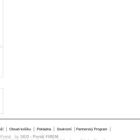
|
|
|
|
|
ží
Obsah košíku
Pokladna
Soukromí
Partnerský Program
 Portál by
SEO - Portál FIREM