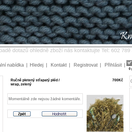
padě dotazů ohledně zboží nás kontaktujte Tel: 602 789
lní nabídka
|
Hledej
|
Kontakt
|
Registrovat
|
Přihlásit
|
0
Ručně pletený střapatý pléd /
700Kč
wrap, zelený
Momentálně zde nejsou žádné komentáře.