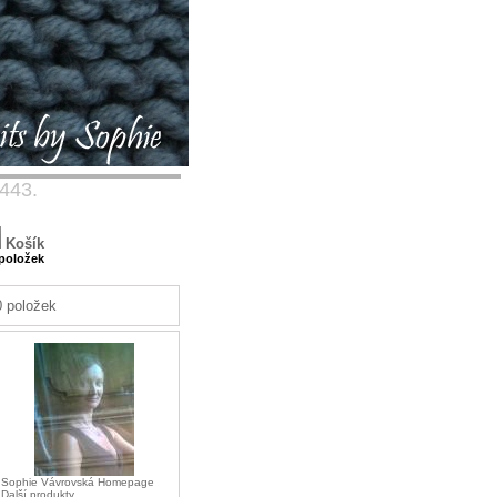
 443.
Košík
 položek
0 položek
-
Sophie Vávrovská Homepage
-
Další produkty