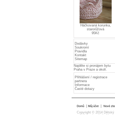
Háčkovaná korunka,
starorůžová
95Kč
Dodávky
Soukromí
Pravidla
Kontakt
Sitemap
Najděte si
pronájem bytu
Praha
v Praze a okolí.
Přihlášení / registrace
partnera
Informace
Časté dotazy
|
|
Domů
Můj účet
Nové zbo
Copyright © 2014 Dětský