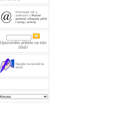
Informujte mě o
změnách v
Ručně
pletený střapatý pléd
/ wrap, zelený
Upozorněte přátele na toto
zboží
Napište komentář ke
zboží