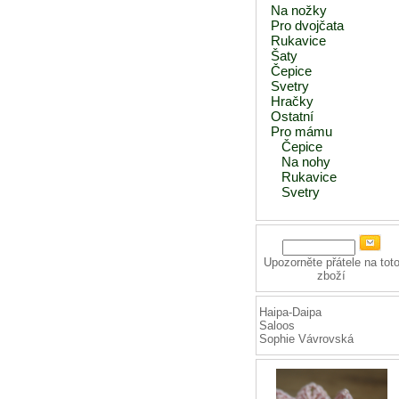
Na nožky
Pro dvojčata
Rukavice
Šaty
Čepice
Svetry
Hračky
Ostatní
Pro mámu
Čepice
Na nohy
Rukavice
Svetry
Upozorněte přátele na tot
zboží
Haipa-Daipa
Saloos
Sophie Vávrovská