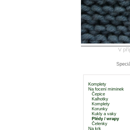
V pří
Speciá
Komplety
Na focení miminek
Čepice
Kalhotky
Komplety
Korunky
Kukly a vaky
Plédy / wrapy
Čelenky
Na krk