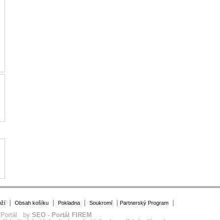
|
|
|
|
|
ží
Obsah košíku
Pokladna
Soukromí
Partnerský Program
 Portál by
SEO - Portál FIREM