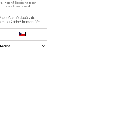
06.
Pletená čepice na focení
miminek, světlemodrá
V současné době zde
nejsou žádné komentáře.