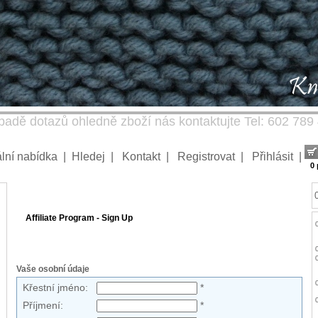
padě dotazů ohledně zboží nás kontaktujte Tel: 602 789
lní nabídka
|
Hledej
|
Kontakt
|
Registrovat
|
Přihlásit
|
0
Affiliate Program - Sign Up
Vaše osobní údaje
Křestní jméno:
*
Příjmení:
*