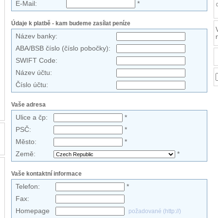
E-Mail:
*
Údaje k platbě - kam budeme zasílat peníze
Název banky:
ABA/BSB číslo (číslo pobočky):
SWIFT Code:
Název účtu:
Číslo účtu:
Vaše adresa
Ulice a čp:
*
PSČ:
*
Město:
*
Země:
*
Vaše kontaktní informace
Telefon:
*
Fax:
Homepage
požadované (http://)