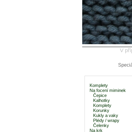
V pří
Speciá
Komplety
Na focení miminek
Čepice
Kalhotky
Komplety
Korunky
Kukly a vaky
Plédy / wrapy
Čelenky
Na krk