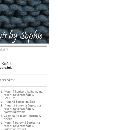
 443.
Košík
 položek
0 položek
01.
Pletená čepice a kalhotky na
focení novorozeňátek,
JAHODA
02.
.Pletená čepice zajíček
03.
:Pletená barevná čepice na
focení novorozeňátek,
fialověrůžovomo
04.
Čelenka na focení miminek,
hnědá
05.
Pletená barevná čepice na
focení novorozeňátek,
fialověvínovopet