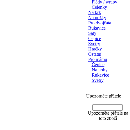
Plédy / wrapy
Čelenky
Na krk
Na nožky
Pro dvojčata
Rukavice
Šaty
Čepice
Svetry
Hračky
Ostatní
Pro mámu
Čepice
Na nohy
Rukavice
Svetry
Upozorněte přátele
Upozorněte přátele na
toto zboží