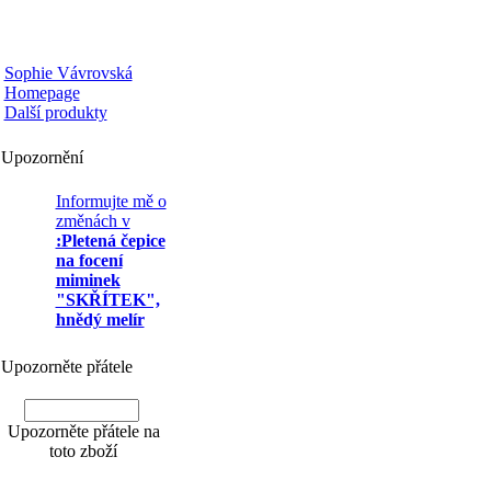
-
Sophie Vávrovská
Homepage
-
Další produkty
Upozornění
Informujte mě o
změnách v
:Pletená čepice
na focení
miminek
"SKŘÍTEK",
hnědý melír
Upozorněte přátele
Upozorněte přátele na
toto zboží