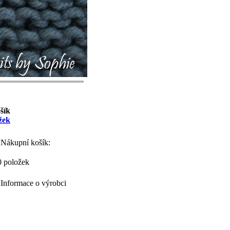
šík
žek
Nákupní košík:
0 položek
Informace o výrobci