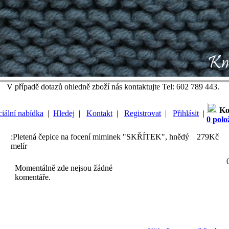
V případě dotazů ohledně zboží nás kontaktujte Tel: 602 789 443.
Ko
iální nabídka
|
Hledej
|
Kontakt
|
Registrovat
|
Přihlásit
|
0 polo
:Pletená čepice na focení miminek "SKŘÍTEK", hnědý
279Kč
melír
Momentálně zde nejsou žádné
komentáře.