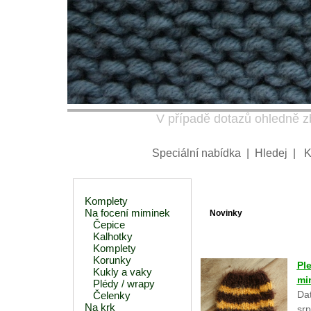
V případě dotazů ohledně zb
Speciální nabídka
|
Hledej
|
K
Komplety
Na focení miminek
Novinky
Čepice
Kalhotky
Komplety
Korunky
Pl
Kukly a vaky
mi
Plédy / wrapy
Dat
Čelenky
Na krk
srp