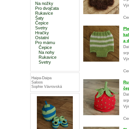
Na nožky
Vý
Pro dvojčata
Rukavice
Ce
Šaty
Čepice
Svetry
Pl
Hračky
ka
Ostatní
a d
Pro mámu
Dat
Čepice
Na nohy
srp
Rukavice
Vý
Svetry
Ce
Haipa-Daipa
Ru
Saloos
Sophie Vávrovská
če
Dat
srp
Vý
Ce