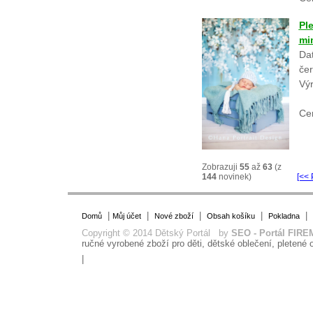
Pl
mi
Dat
če
Vý
Ce
Zobrazuji
55
až
63
(z
144
novinek)
[<< 
|
|
|
|
|
Domů
Můj účet
Nové zboží
Obsah košíku
Pokladna
Copyright © 2014 Dětský Portál by
SEO - Portál FIRE
ručné vyrobené zboží pro děti, dětské oblečení, pletené o
|