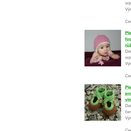
srp
Vý
Ce
Pl
fo
rů
Dat
srp
Vý
Ce
Pl
pr
vl
Dat
če
Vý
Ce