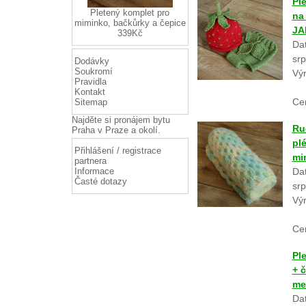
Pl
Pletený komplet pro
na
miminko, bačkůrky a čepice
JA
339Kč
Dat
srp
Dodávky
Soukromí
Vý
Pravidla
Kontakt
Ce
Sitemap
Najděte si
pronájem bytu
Ru
Praha
v Praze a okolí.
plé
Přihlášení / registrace
mi
partnera
Informace
Dat
Časté dotazy
srp
Vý
Ce
Pl
+ 
mel
Dat