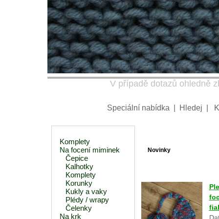
V případě dotazů ohledně zb
Speciální nabídka
|
Hledej
|
K
Komplety
Na focení miminek
Novinky
Čepice
Kalhotky
Komplety
Korunky
Pl
Kukly a vaky
fo
Plédy / wrapy
fi
Čelenky
Na krk
Dat