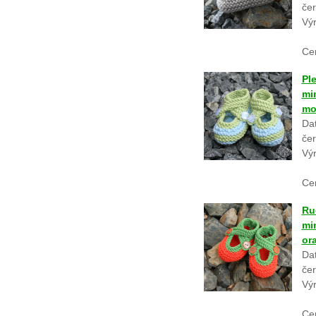
če
Vý
Ce
Pl
mi
mo
Dat
če
Vý
Ce
Ru
mi
or
Dat
če
Vý
Ce