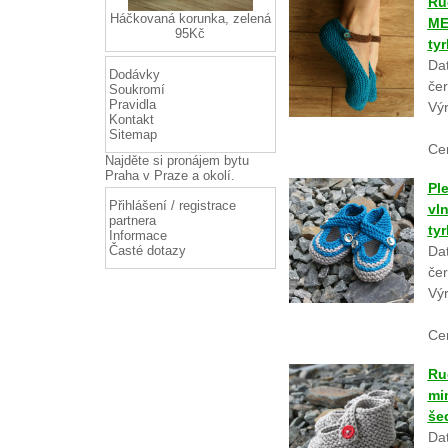
Ru
Háčkovaná korunka, zelená
ME
95Kč
ty
Dat
Dodávky
če
Soukromí
Pravidla
Vý
Kontakt
Sitemap
Ce
Najděte si
pronájem bytu
Praha
v Praze a okolí.
Pl
Přihlášení / registrace
vl
partnera
ty
Informace
Časté dotazy
Dat
če
Vý
Ce
Ru
mi
še
Dat