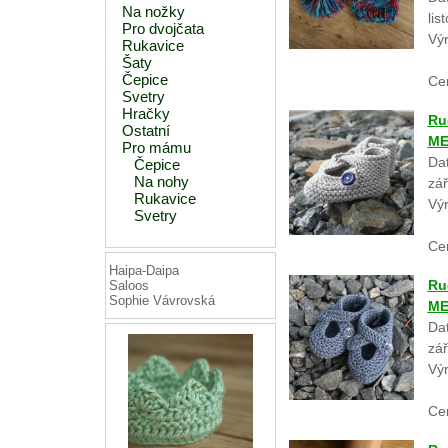
Na nožky
lis
Pro dvojčata
Vý
Rukavice
Šaty
Čepice
Ce
Svetry
Hračky
Ru
Ostatní
ME
Pro mámu
Dat
Čepice
Na nohy
zář
Rukavice
Vý
Svetry
Ce
Haipa-Daipa
Ru
Saloos
Sophie Vávrovská
ME
Dat
zář
Vý
Ce