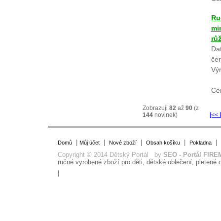
Ru
mi
rů
Dat
če
Vý
Ce
Zobrazuji
82
až
90
(z
144
novinek)
[<< 
|
|
|
|
|
Domů
Můj účet
Nové zboží
Obsah košíku
Pokladna
Copyright © 2014 Dětský Portál by
SEO - Portál FIRE
ručné vyrobené zboží pro děti, dětské oblečení, pletené o
|